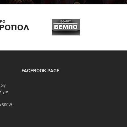
FACEBOOK PAGE
pply
X για
x500W,