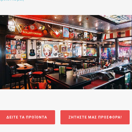
dimmer pack digital sense
,
επαγγλεματικός φωτισμός
,
τροφοδοτικα
dimmer pack
ΔΕΙΤΕ ΤΑ ΠΡΟΪΟΝΤΑ
ΖΗΤΗΣΤΕ ΜΑΣ ΠΡΟΣΦΟΡΑ!