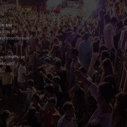
εί και
α στις πιο
 εγκαταστάσεων
υν στεφθεί με
υής
μας!