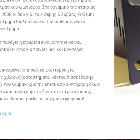
λματικού φωτισμού. Στο δυναμικό της εταιρίας
2008 οι δύο γιοι του: Θέμης & Σάββας. Ο Θέμης
το Τμήμα Πωλήσεων και Προμηθειών, ενώ ο
ικό Τμήμα.
 παράγει η εταιρεία είναι dimmer packs,
troller dmx για ταινίες led, και κονσόλες
δικευμένες υπηρεσίες φωτισμού για
ς χώρους (καταστήματα, κέντρα διασκέδασης,
π). Αναλαμβάνουμε την επισκευή/συντήρηση όλων
ks και παρέχουμε τη δυνατότητα μετατροπής
κών dimmer packs σε σύγχρονα ψηφιακά!
τα μας