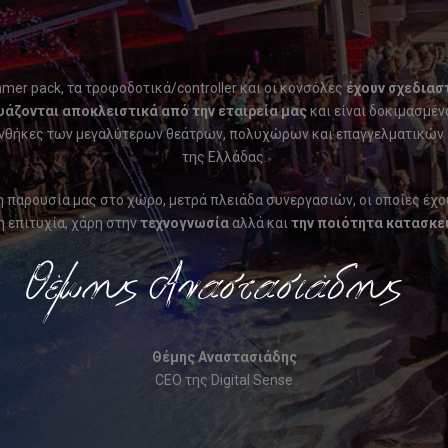
mer pack, τα τροφοδοτικά/controller και οι κονσόλες
έχουν σχεδιαστ
άζονται αποκλειστικά από την εταιρεία μας
και είναι δοκιμασμέν
υνθήκες των μεγαλύτερων θεάτρων, πολυχώρων και επαγγελματικών
της Ελλάδας.
 παρουσία μας στο χώρο, μετρά πλειάδα συνεργασιών, οι οποίες έχο
 επιτυχία, χάρη στην
τεχνογνωσία
αλλά και
την ποιότητα κατασκε
Θέμης Αναστασιάδης
CEO της Digital Sense