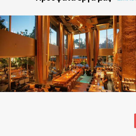
dimmer pack digital sense
,
επαγγλεματικός φωτισμός
,
τροφοδοτικα
dimmer pack