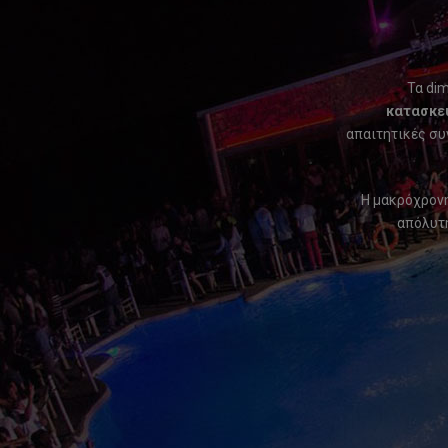
Τα dim
κατασκευ
απαιτητικές σ
Η μακρόχρονη
απόλυτη