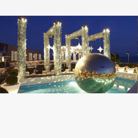
dimmer pack digital sense
,
επαγγλεματικός φωτισμός
,
τροφοδοτικα
dimmer pack