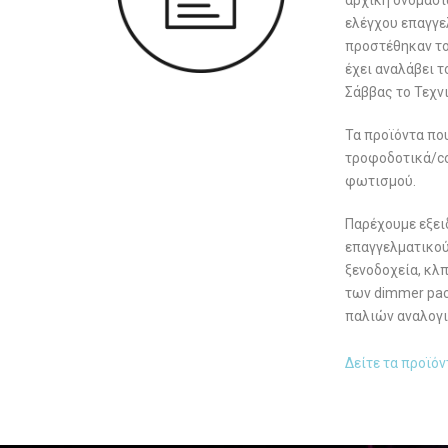
ελέγχου επαγγε
προστέθηκαν το 
έχει αναλάβει 
Σάββας το Τεχν
Τα προϊόντα που
τροφοδοτικά/con
φωτισμού.
Παρέχουμε εξει
επαγγελματικού
ξενοδοχεία, κλ
των dimmer pac
παλιών αναλογι
Δείτε τα προϊόν