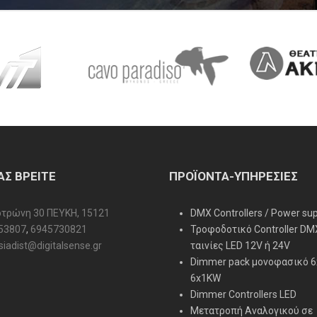
ΑΣ ΒΡΕΙΤΕ
ΠΡΟΪΟΝΤΑ-ΥΠΗΡΕΣΙΕΣ
τρώνη 30 ΠΕΥΚΗ, 15121
DMX Controllers / Power su
53807
,
6945730821
Τροφοδοτικό Controller DM
iadist@digitalsense.gr
ταινίες LED 12V ή 24V
Dimmer pack μονοφασικό 6
6x1KW
Dimmer Controllers LED
Μετατροπή Αναλογικού σε