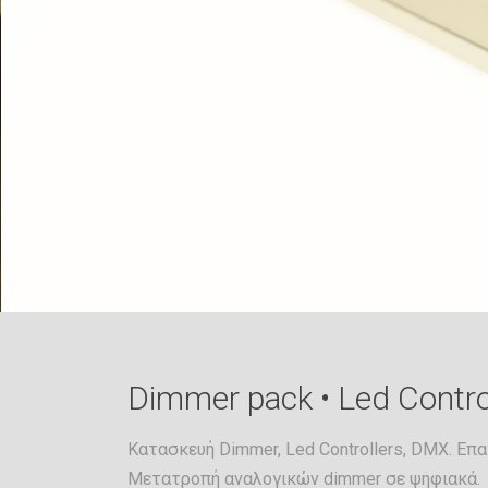
Dimmer pack • Led Contr
Κατασκευή Dimmer, Led Controllers, DMX. Επ
Μετατροπή αναλογικών dimmer σε ψηφιακά.