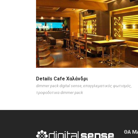
Details Cafe Χαλάνδρι
dimmer pack digital sense
,
επαγγλεματικός φωτισμός
,
τροφοδοτικα dimmer pack
ΘΑ Μ