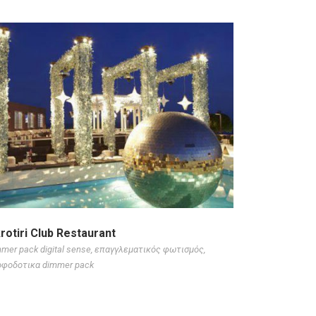
rotiri Club Restaurant
mer pack digital sense
,
επαγγλεματικός φωτισμός
,
οφοδοτικα dimmer pack