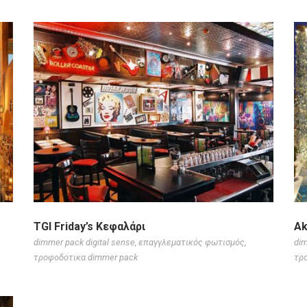
TGI Friday’s Κεφαλάρι
Ak
dimmer pack digital sense
,
επαγγλεματικός φωτισμός
,
dim
τροφοδοτικα dimmer pack
τρ