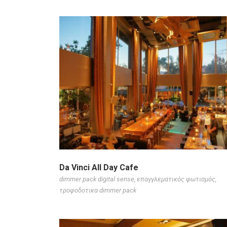
Da Vinci All Day Cafe
dimmer pack digital sense
,
επαγγλεματικός φωτισμός
,
τροφοδοτικα dimmer pack